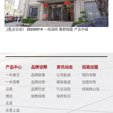
《焦点访谈》 20230510 一线调研 集群赋能 产业升级
产品中心
品牌诠释
资讯动态
招商加盟
一木東方
品牌故事
公司新闻
预约考察
一木简奢
品牌优势
媒体报道
加盟优势
云熙
品牌历史
行业动态
经销商公告
博远
销售网络
保养知识
言意
言意上品