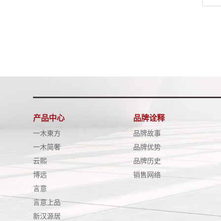
产品中心
品牌诠释
一木東方
品牌故事
一木简奢
品牌优势
云熙
品牌历史
博远
销售网络
言意
言意上品
新汉源居