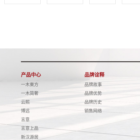
产品中心
品牌诠释
一木東方
品牌故事
一木简奢
品牌优势
云熙
品牌历史
博远
销售网络
言意
言意上品
新汉源居