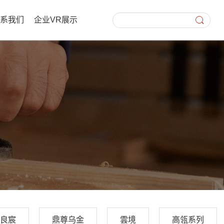
联系我们
企业VR展示
良宸
鼎尊乌金
雲境
高瓴系列