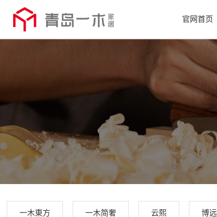
官网首页
一木東方
一木简奢
云熙
博远